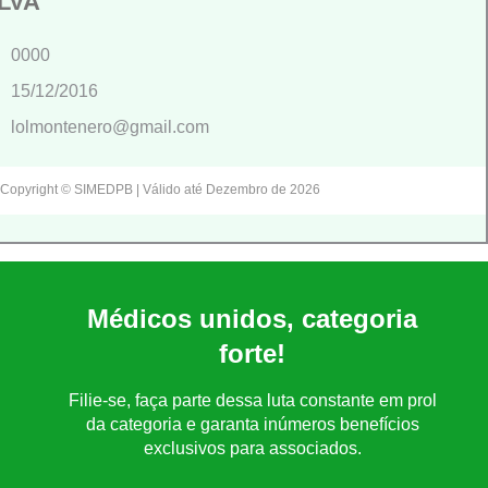
ILVA
0000
15/12/2016
lolmontenero@gmail.com
Copyright © SIMEDPB | Válido até Dezembro de 2026
Médicos unidos, categoria
forte!
Filie-se, faça parte dessa luta constante em prol
da categoria e garanta inúmeros benefícios
exclusivos para associados.