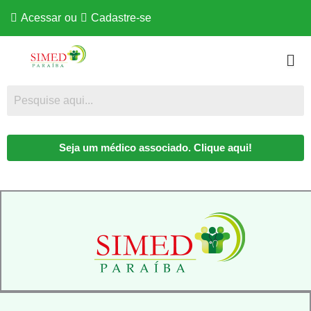
Acessar
ou
Cadastre-se
Seja um médico associado. Clique aqui!