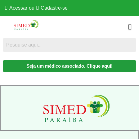
Acessar
ou
Cadastre-se
Seja um médico associado. Clique aqui!