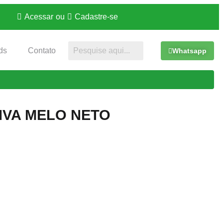
Acessar
ou
Cadastre-se
ds
Contato
Whatsapp
IVA MELO NETO