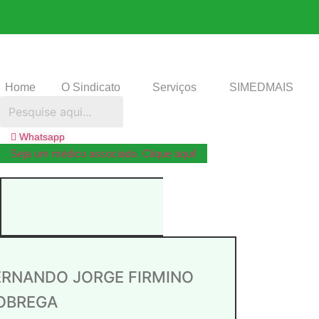
Home
O Sindicato
Serviços
SIMEDMAIS
Whatsapp
Seja um médico associado. Clique aqui!
ERNANDO JORGE FIRMINO
OBREGA