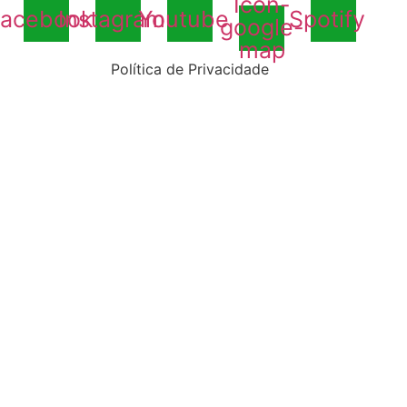
Icon-
acebook
Instagram
Youtube
Spotify
google-
map
Política de Privacidade