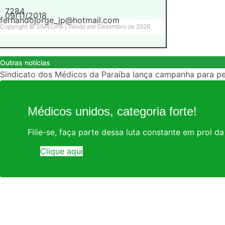
7284
09/11/2018
fernandojorge_jp@hotmail.com
Copyright © SIMEDPB | Válido até Dezembro de 2026
Outras notícias
Sindicato dos Médicos da Paraíba lança campanha para p
Médicos unidos, categoria forte!
Filie-se, faça parte dessa luta constante em prol d
Clique aqui