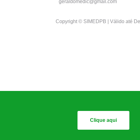
geraldomedic@gmail.com
Copyright © SIMEDPB | Válido até D
Clique aqui