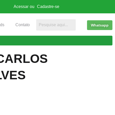
Acessar
ou
Cadastre-se
ds
Contato
Whatsapp
CARLOS
LVES