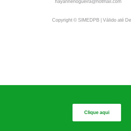
hayannenogueira@hotmail.com
Copyright © SIMEDPB | Válido até D
Clique aqui