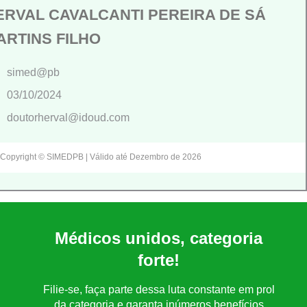
ERVAL CAVALCANTI PEREIRA DE SÁ
ARTINS FILHO
simed@pb
03/10/2024
doutorherval@idoud.com
Copyright © SIMEDPB | Válido até Dezembro de 2026
Médicos unidos, categoria
forte!
Filie-se, faça parte dessa luta constante em prol
da categoria e garanta inúmeros benefícios