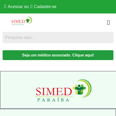
Acessar
ou
Cadastre-se
Seja um médico associado. Clique aqui!