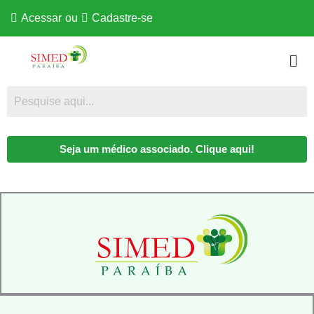
Acessar
ou
Cadastre-se
Seja um médico associado. Clique aqui!