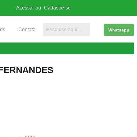
Acessar
ou
Cadastre-se
ds
Contato
Whatsapp
 FERNANDES