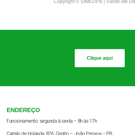
Copyright © SIMEDPB | Válido até D
Clique aqui
ENDEREÇO
Funcionamento: segunda à sexta – 8h às 17h
Camilo de Holanda, 826, Centro – João Pessoa – PB