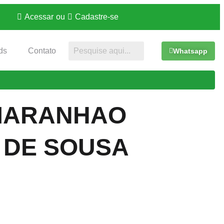
Acessar
ou
Cadastre-se
ds
Contato
Whatsapp
MARANHAO
 DE SOUSA