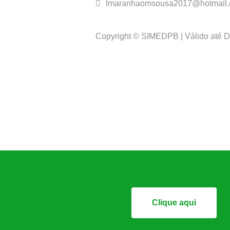
lmaranhaomsousa2017@hotmail
Copyright © SIMEDPB | Válido até 
Clique aqui