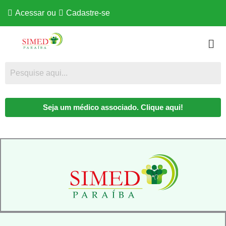
Acessar
ou
Cadastre-se
Seja um médico associado. Clique aqui!