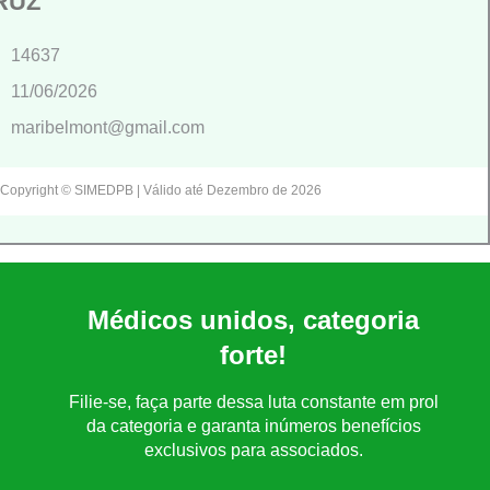
RUZ
14637
11/06/2026
maribelmont@gmail.com
Copyright © SIMEDPB | Válido até Dezembro de 2026
Médicos unidos, categoria
forte!
Filie-se, faça parte dessa luta constante em prol
da categoria e garanta inúmeros benefícios
exclusivos para associados.