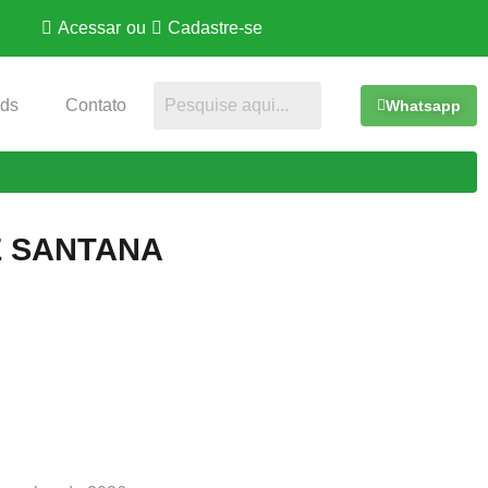
Acessar
ou
Cadastre-se
ds
Contato
Whatsapp
E SANTANA