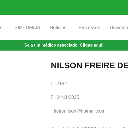
os
SIMEDMAIS
Notícias
Processos
Downloa
Seja um médico associado. Clique aqui!
NILSON FREIRE D
2182
24/11/2025
freirenilson@hotmail.com