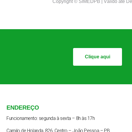
Copyright © SIMEDPB | Válido até D
Clique aqui
ENDEREÇO
Funcionamento: segunda à sexta – 8h às 17h
Camilo de Holanda, 826, Centro – João Pessoa – PB