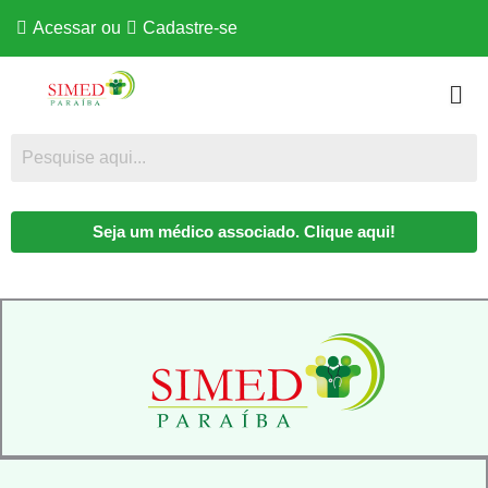
Acessar
ou
Cadastre-se
Seja um médico associado. Clique aqui!