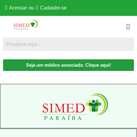
Acessar
ou
Cadastre-se
Seja um médico associado. Clique aqui!