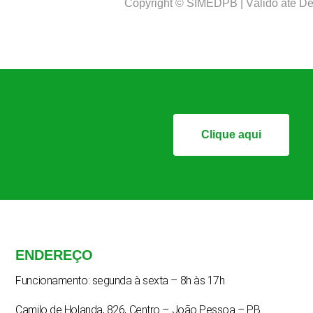
Copyright © SIMEDPB | Válido até D
Clique aqui
ENDEREÇO
Funcionamento: segunda à sexta – 8h às 17h
Camilo de Holanda, 826, Centro – João Pessoa – PB