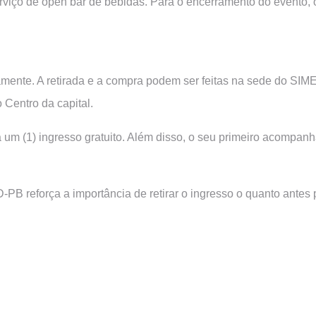
serviço de open bar de bebidas. Para o encerramento do evento
ente. A retirada e a compra podem ser feitas na sede do SIMED-
 Centro da capital.
m (1) ingresso gratuito. Além disso, o seu primeiro acompanha
-PB reforça a importância de retirar o ingresso o quanto antes