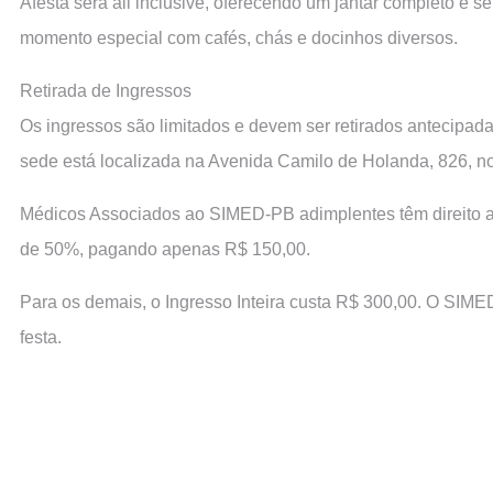
Afesta será all inclusive, oferecendo um jantar completo e 
momento especial com cafés, chás e docinhos diversos.
Retirada de Ingressos
Os ingressos são limitados e devem ser retirados antecipadam
sede está localizada na Avenida Camilo de Holanda, 826, no
Médicos Associados ao SIMED-PB adimplentes têm direito a u
de 50%, pagando apenas R$ 150,00.
Para os demais, o Ingresso Inteira custa R$ 300,00. O SIMED
festa.