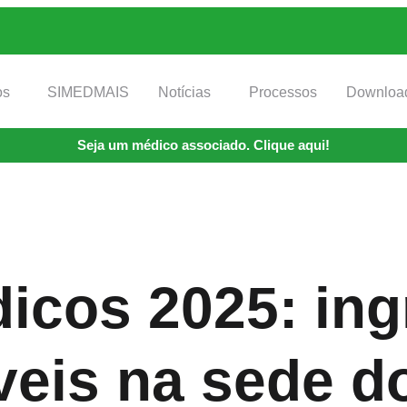
os
SIMEDMAIS
Notícias
Processos
Downloa
Seja um médico associado. Clique aqui!
icos 2025: ing
veis na sede d