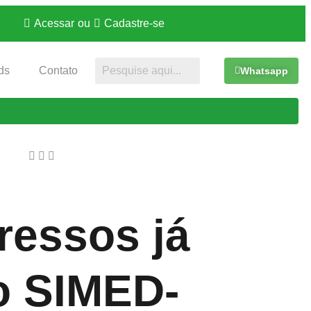
Acessar
ou
Cadastre-se
ds
Contato
Whatsapp
ressos já
o SIMED-