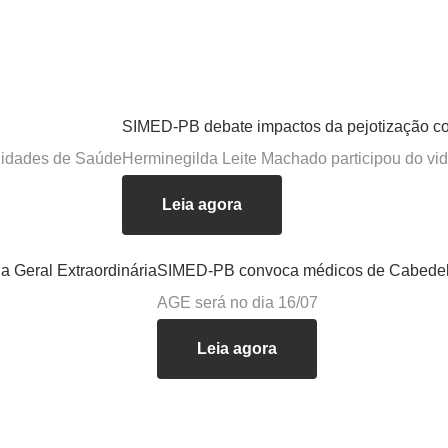
SIMED-PB debate impactos da pejotização c
Unidades de Saúde
Herminegilda Leite Machado participou do vid
Leia agora
 Geral Extraordinária
SIMED-PB convoca médicos de Cabedelo 
AGE será no dia 16/07
Leia agora