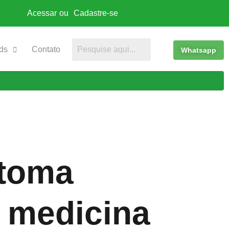
Acessar
ou
Cadastre-se
ds
Contato
Whatsapp
 toma
a medicina