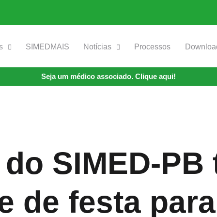
s
SIMEDMAIS
Notícias
Processos
Downloa
Seja um médico associado. Clique aqui!
a do SIMED-PB
e de festa par