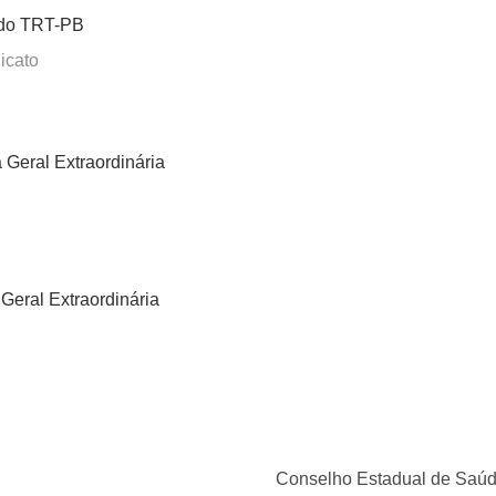
 do TRT-PB
icato
Geral Extraordinária
eral Extraordinária
 Governo do Estado faça reposição salarial de profissionais