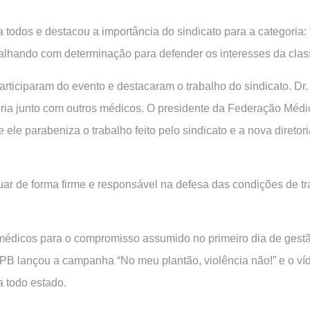
a todos e destacou a importância do sindicato para a categoria
lhando com determinação para defender os interesses da class
iciparam do evento e destacaram o trabalho do sindicato. Dr. 
ria junto com outros médicos. O presidente da Federação Médi
ele parabeniza o trabalho feito pelo sindicato e a nova diretor
r de forma firme e responsável na defesa das condições de trab
édicos para o compromisso assumido no primeiro dia de gestão 
B lançou a campanha “No meu plantão, violência não!” e o víde
 todo estado.