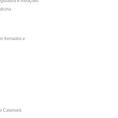
egislativa e Relações
dicina
ém formados e
te Catamarã