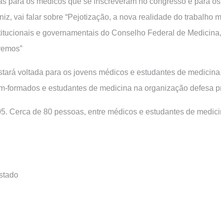
as para os médicos que se inscreveram no congresso e para o
, vai falar sobre “Pejotização, a nova realidade do trabalho mé
titucionais e governamentais do Conselho Federal de Medicina, 
remos”
estará voltada para os jovens médicos e estudantes de medicina
m-formados e estudantes de medicina na organização defesa pr
 05. Cerca de 80 pessoas, entre médicos e estudantes de medic
stado