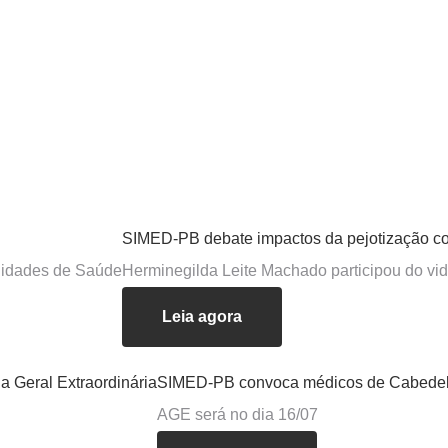
SIMED-PB debate impactos da pejotização c
Unidades de Saúde
Herminegilda Leite Machado participou do vid
Leia agora
 Geral Extraordinária
SIMED-PB convoca médicos de Cabedelo 
AGE será no dia 16/07