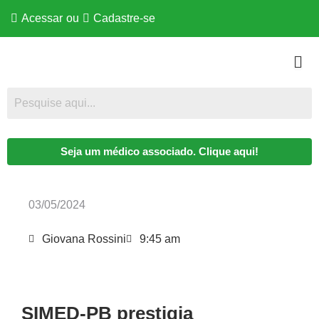
Acessar
ou
Cadastre-se
Seja um médico associado. Clique aqui!
03/05/2024
Giovana Rossini
9:45 am
SIMED-PB prestigia